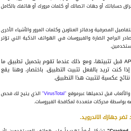
تراق حساباتك أو جهات اتصالك أو كلمات مرورك أو هاتفك بالكامل
فاصيل المصرفية ودفاتر العناوين وكلمات المرور والأشياء الأخرى
ادر البرامج الضارة والفيروسات في الهواتف الذكية التي تؤتر
ستخدمين.
هناك طرق يمكنك من خلالها فحص ملفات APK قبل تثبيتها، ومع ذلك عندما تقوم بتحميل تطبيق ما
ذا كنت تريد بالفعل تثبيت التطبيق. باختصار، وهنا يقع
تائج عكسية لتثبيت هذا التطبيق.
الألعاب قبل تحميلها عبرموقع
"
VirusTotal
"
الذي يتيح لك فحص
تشكل أيضاً تهديداً على هواتف المستخدمين لأن