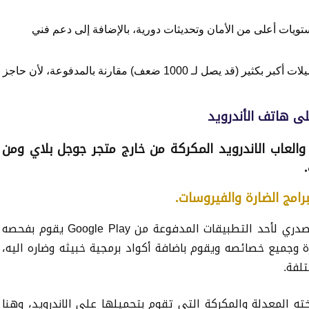
تويات أعلى من الأمان وتحديثات دورية، بالإضافة إلى دعم فني
تحصد التطبيقات المجانية عدد تحميلات أكبر بكثير (قد يصل لـ 1000 ضعف) مقارنة بالمدفوعة، لأن حاجز
العاب الاندرويد المكركة من خارج متجر جوجل بلاي ومن
عندما يستحوذ المبرمج او المخترق على الكود المصدري لأحد التطبيقات المدفوعة من Google Play يقوم بفحصه
ة وجميع خصائصه ويقوم باضافة أكواد برمجية خبيثه وضاره اليه،
لفة.
ته المعدلة والمكركة التي تقوم بتحميلها على الاندرويد، وهنا