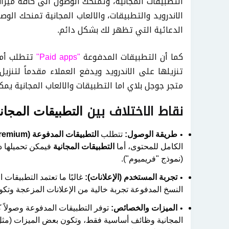
التطبيقات المجانية
،
وتمنحك الوصول الى كافة ميزات 
الاندرويد والتطبيقات
،
والالعاب المجانية تمنحك الوص
الدعائية التي تظهر لك بشكل دائم.
كما أن التطبيقات المدفوعة
"Paid apps"
تتطلب أموا
تنزيلها على الاندرويد ويدفع العملاء مقدماً لتنزيل
متجر جوجل بلاي اما التطبيقات والالعاب المجانية يمكن
نقاط الاختلاف بين
التطبيقات المجان
طريقة الوصول:
تتطلب
التطبيقات المدفوعة (Premium)
الكامل للمحتوى، أما
التطبيقات المجانية
فيمكن تحميلها دو
(نموذج "فريميوم").
تجربة المستخدم (الإعلانات):
غالبًا ما تعتمد التطبيقا
النسخ المدفوعة تجربة خالية من الإعلانات المزعجة وتكو
الميزات والخصائص:
توفر التطبيقات المدفوعة وصولاً كا
المجانية وظائف أساسية فقط، وتكون بعض الميزات (مثل