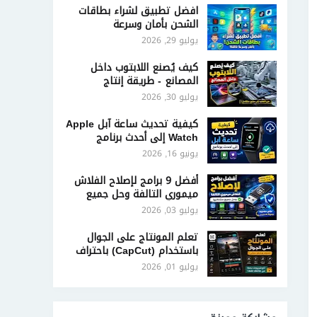
افضل تطبيق لشراء بطاقات
الشحن بأمان وسرعة
يوليو 29, 2026
كيف يُصنع اللابتوب داخل
المصانع - طريقة إنتاج
الحاسوب المحمول
يوليو 30, 2026
كيفية تحديث ساعة آبل Apple
Watch إلى أحدث برنامج
تشغيل
يونيو 16, 2026
أفضل 9 برامج لإصلاح الفلاش
ميموري التالفة وحل جميع
مشاكلها
يوليو 03, 2026
تعلم المونتاج على الجوال
باستخدام (CapCut) باحتراف
وبشكل مجاني
يوليو 01, 2026