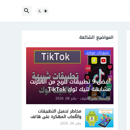
المواضيع الشائعة
شروحات موبايل
أفضل 9 تطبيقات للربح من الانترنت
مشابهة لتيك توك TikTok
بواسطة
عالم الانترنت
-
يناير 08, 2026
مخاطر تحميل التطبيقات
والألعاب المهكرة على هاتف
الأندرويد
يناير 06, 2026