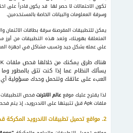
تكون الاحتمالات لا حصر لها قد يكون قادراً على اخ
وسرقة المعلومات والبيانات الخاصة بالمستخدمين.
يمكن للتطبيقات المقرصنة سرقة بطاقات الائتمان والت
المتعلقة بهويتك، وتعد هذه التطبيقات من أبرز مص
علي عمله بشكل جيد وتسبب مشاكل في اجهزة الم
يسألك النظام عما إذا كنت تثق بالمطور وما إ
العبء على عاتقك وتتحمل وحدك مسؤولية أي ن
لذا يقترح عليك موقع
عالم الانترنت
فحص التطبيقات و
ملفات Apk قبل تثبيتها على الانددرويد، إذ يتم فحصه بواسطة محركات متعددة لمكافحة الفيروسات.
2. مواقع تحميل تطبيقات الاندرويد المكركة قد تضر جهازك الاندرويد.
مواقع تحميل التطبيقات والبرامج والمكركة
"Cracked Apps"