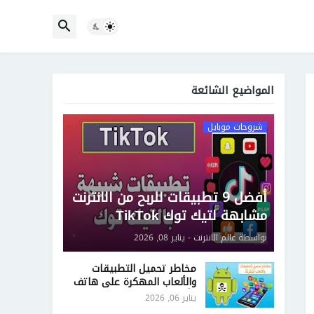
المواضيع الشائعة
شروحات موبايل
أفضل 9 تطبيقات للربح من الانترنت
مشابهة لتيك توك TikTok
بواسطة
عالم الانترنت
-
يناير 08, 2026
مخاطر تحميل التطبيقات
والألعاب المهكرة على هاتف
الأندرويد
يناير 06, 2026