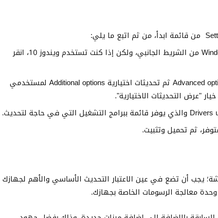
إذا كنت تستخدم ويندوز 11، انقر فوق Windows Update من الشريط الجانبي، ولكن إذا كنت تستخدم ويندوز 10، انقر
لأنظمة ويندوز 11 اضغط على خيارات متقدمة Advanced options ثم تحديثات اختيارية Additional options لمستخدمي
وفر، ثم تحميل وتثبيت.
ة؛ يجب أن تضع في عين الاعتبار التحديث الأساسي والأهم لجهازك
حدة معالجة الرسومات الخاصة بجهازك.
السابقة بالإضافة إلى إضافة ميزات جديدة، وذلك بفضل جهود