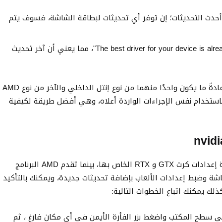
 أحدث التحديثات؛ إن توفر أي تحديثات لبطاقة الشاشة، فسوف يتم
في النهاية، ستظهر لك رسالة تقول "The best driver for your device is already installed"، مما يعني أن آخر تحديث
في حال وجود أكثر من كرت شاشة مدمج مع جهازك، وعادةً ما يكون واحدًا منهما من نوع إنتل الداخلي والآخر من نوع AMD
إصدار باستخدام نفس الإجراءات الواردة أعلاه، وهي أفضل طريقة لكيفية
تطرح شركة نفيديا البرنامج المسمى "جي فورس" لإدارة إعدادات كرت GTX و RTX الخاص بها، بينما تقدم AMD البرنامج
 وضبط إعدادات الألعاب بإضافة تحديثات جديدة، ويمكنك بالتأكيد
لك يمكنك اتباع الخطوات التالية:
Nvidia GeForce Experie، وانتقل إلى سطح المكتب واضغط بزر الفأرة الأيمن في أي مكان فارغ ، ثم