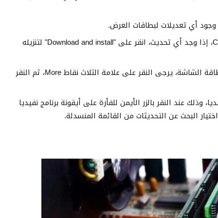
انقر على "التحقق من التحديثات" Check for updates، إذا وجد أي تحديث، انقر على "Download and install" لتنزيله
إن كنت تريد إعادة تثبيت الإصدار الحالي لتعريف بطاقة الشاشة، يرجى النقر على علامة الثلاث نقاط More، ثم النقر
وذلك عند النقر بالزر الأيمن للفأرة على أيقونة برنامج نفيديا
يار البحث عن التحديثات من القائمة المنسدلة.