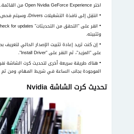
اختر Open Nvidia GeForce Experience من القائمة.
انتقِل إلى نافذة التشغيلات Drivers، وسيتم فحص وجود أي تعديلات لبطاقات العرض.
وتثبيته.
على "المزيد"، ثم النقر على "Install Driver".
هناك طريقة سريعة أخرى لتحديث كرت الشاشة نفيديا، 
الموجودة بجانب الساعة في شريط المهام، ومن ثم اخت
تحديث كرت الشاشة Nvidia