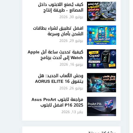
كيف يُصنع اللابتوب داخل
المصانع - طريقة إنتاج
الحاسوب المحمول
يوليو 30, 2026
افضل تطبيق لشراء بطاقات
الشحن بأمان وسرعة
يوليو 29, 2026
كيفية تحديث ساعة آبل Apple
Watch إلى أحدث برنامج
تشغيل
يونيو 16, 2026
وحش الألعاب الجديد: هل
يتفوق AORUS ELITE 16
على جميع منافسيه؟
يوليو 26, 2026
مراجعة لابتوب Asus ProArt
P16 2025 افضل لابتوب
للمحترفين
يناير 13, 2026