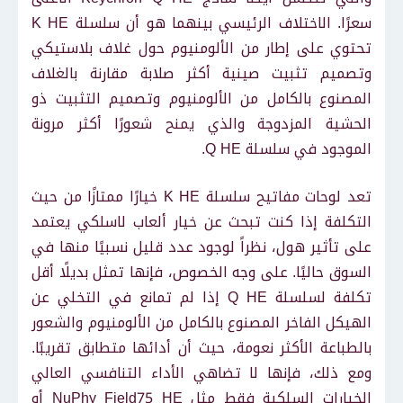
سعرًا. الاختلاف الرئيسي بينهما هو أن سلسلة K HE
تحتوي على إطار من الألومنيوم حول غلاف بلاستيكي
وتصميم تثبيت صينية أكثر صلابة مقارنة بالغلاف
المصنوع بالكامل من الألومنيوم وتصميم التثبيت ذو
الحشية المزدوجة والذي يمنح شعورًا أكثر مرونة
الموجود في سلسلة Q HE.
تعد لوحات مفاتيح سلسلة K HE خيارًا ممتازًا من حيث
التكلفة إذا كنت تبحث عن خيار ألعاب لاسلكي يعتمد
على تأثير هول، نظراً لوجود عدد قليل نسبيًا منها في
السوق حاليًا. على وجه الخصوص، فإنها تمثل بديلًا أقل
تكلفة لسلسلة Q HE إذا لم تمانع في التخلي عن
الهيكل الفاخر المصنوع بالكامل من الألومنيوم والشعور
بالطباعة الأكثر نعومة، حيث أن أدائها متطابق تقريبًا.
ومع ذلك، فإنها لا تضاهي الأداء التنافسي العالي
الخيارات السلكية فقط مثل NuPhy Field75 HE أو