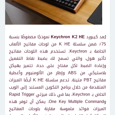
يُعد كيبورد
Keychron K2 HE
نموذجًا مضغوطًا بنسبة
75٪ ضمن سلسلة K HE من لوحات مفاتيح الألعاب
الخاصة بـ Keychron. تستخدم هذه اللوحات مفاتيح
تأثير هول، والتي تسمح لك بضبط نقاط التفعيل
وإعادة الضبط لكل مفتاح على حدة. تتميز بهيكل
بلاستيكي من ABS وإطار من الألومنيوم وأغطية
مفاتيح PBT متينة. تدعم سلسلة K HE أيضًا الميزات
المتقدمة من خلال برنامج التكوين المستند إلى الويب
الخاص بـ Keychron، بما في ذلك ميزتي Rapid Trigger
وOne Key Multiple Command. يمكن أن توفر هذه
الميزات فوائد ملموسة مقارنة بلوحات المفاتيح