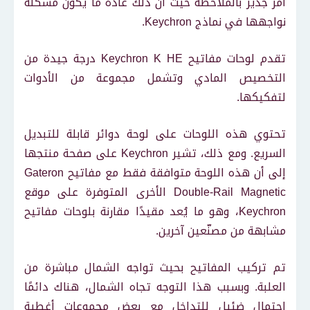
أمر جدير بالملاحظة حيث أن ذلك عادة ما يكون مشكلة
نواجهها في نماذج Keychron.
تقدم لوحات مفاتيح Keychron K HE درجة جيدة من
التخصيص المادي وتشمل مجموعة من الأدوات
لتفكيكها.
تحتوي هذه اللوحات على لوحة دوائر قابلة للتبديل
السريع. ومع ذلك، تشير Keychron على صفحة منتجها
إلى أن هذه اللوحة متوافقة فقط مع مفاتيح Gateron
Double-Rail Magnetic الأخرى المتوفرة على موقع
Keychron، وهو ما يُعد مقيدًا مقارنة بلوحات مفاتيح
مشابهة من مصنّعين آخرين.
تم تركيب المفاتيح بحيث تواجه الشمال مباشرة من
العلبة. وبسبب هذا التوجه تجاه الشمال، هناك دائمًا
احتمال ضئيل للتداخل مع بعض مجموعات أغطية