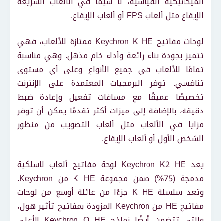
الميكانيكية القياسية، لا سيما في الألعاب السريعة
الإيقاع مثل ألعاب FPS أو ألعاب الإيقاع.
لوحات مفاتيح Keychron K HE ممتازة للألعاب، فهي
تتميز بجودة بناء رائعة وأداء خام مذهل. وهي مناسبة
تمامًا للألعاب في جميع الأنواع وعلى أي مستوى
تنافسي. توفر البرمجيات المعتمدة على الإنترنت
تخصيصًا عميقًا مع مسافات تفعيل وإعادة ضبط
دقيقة، بالإضافة إلى ميزات أكثر تقدمًا يمكن أن توفر
مزايا في الألعاب مثل ألعاب التصويب من منظور
الشخص الأول أو ألعاب الإيقاع.
يعد Keychron K2 HE لوحة مفاتيح ألعاب لاسلكية
مدمجة (75%) ضمن مجموعة K HE من Keychron.
وتعد سلسلة K HE جزءًا من عائلة أوسع من لوحات
مفاتيح HE من Keychron المزودة بمفاتيح تأثير هول،
والتي تتضمن أيضًا نماذج Keychron Q HE الأعلى