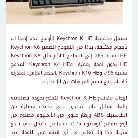
تشمل مجموعة Keychron K HE الأوسع عدة إصدارات
بأحجام مختلفة، بدءًا من النموذج الصغير Keychron K6
HE بنسبة 65٪ إلى النماذج الأكبر مثل Keychron K8
HE بدون لوحة رقمية، وKeychron K4 HE المدمج
بنسبة 96٪، وKeychron K10 HE بالحجم الكامل. لمقارنة
كاملة، راجع قسم الفروقات بين الإصدارات.
لوحات مفاتيح Keychron K HE تتمتع بجودة تصنيعية
رائعة بشكل عام. تحتوي على قاعدة سفلية من
البلاستيك ABS وإطار علوي من الألمنيوم مصنوع من
أربع صفائح ألومنيوم مثبتة بمسامير. بشكل عام، تبدو
متينة جدًا ولا تعاني من أي انثناء في اللوحة عند