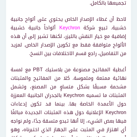
تجميعها بالكامل.
لاحظ أن غطاء الإصدار الخاص يحتوي على ألواح جانبية
خشبية. تبيع شركة
Keychron
ألواحاً جانبية خشبية
إضافية مع خيار النقش بالليزر، لكنها تشير إلى أن هذه
الألواح متوافقة فقط مع تكوين الإصدار الخاص. لمزيد
من التفاصيل، راجع قسم الاختلافات بين النسخ.
أغطية المفاتيح مصنوعة من بلاستيك PBT مع لمسة
نهائية ممتعة وملموسة. كلا من المفاتيح والمثبتات
مشحمة مسبقًا بشكل متساوٍ من المصنع، وتشمل
المثبتات ما تسميه Keychron بالجدران الجانبية المعززة
حول الأعمدة الخاصة بها. بينما قد تكون إدعاءات
Keychron الإعلانية حول هذه المثبتات الجديدة مبالغًا
فيها بعض الشيء، إلا أنها تبدو متسقة جدًا، ولم نواجه
أي اهتزاز في المثبت على الجهاز الذي اختبرناه، وهو