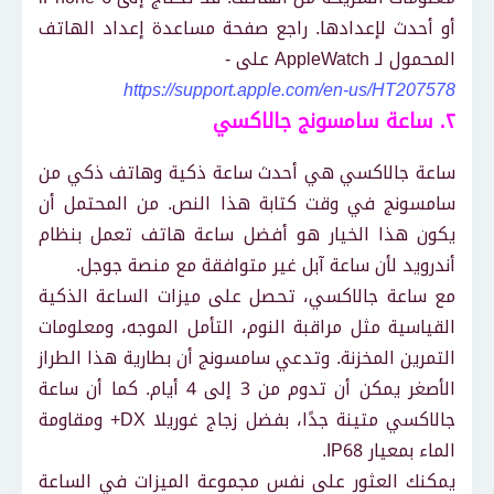
أو أحدث لإعدادها. راجع صفحة مساعدة إعداد الهاتف
المحمول لـ AppleWatch على -
https://support.apple.com/en-us/HT207578
٢. ساعة سامسونج جالاكسي
ساعة جالاكسي هي أحدث ساعة ذكية وهاتف ذكي من
سامسونج في وقت كتابة هذا النص. من المحتمل أن
يكون هذا الخيار هو أفضل ساعة هاتف تعمل بنظام
أندرويد لأن ساعة آبل غير متوافقة مع منصة جوجل.
مع ساعة جالاكسي، تحصل على ميزات الساعة الذكية
القياسية مثل مراقبة النوم، التأمل الموجه، ومعلومات
التمرين المخزنة. وتدعي سامسونج أن بطارية هذا الطراز
الأصغر يمكن أن تدوم من 3 إلى 4 أيام. كما أن ساعة
جالاكسي متينة جدًا، بفضل زجاج غوريلا DX+ ومقاومة
الماء بمعيار IP68.
يمكنك العثور على نفس مجموعة الميزات في الساعة