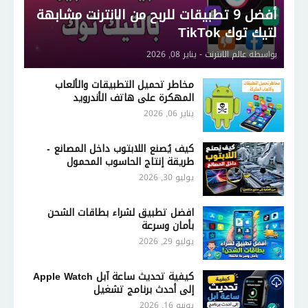
أفضل 9 تطبيقات للربح من الانترنت مشابهة
لتيك توك TikTok
بواسطة
عالم الانترنت
-
يناير 08, 2026
مخاطر تحميل التطبيقات والألعاب
المهكرة على هاتف الأندرويد
يناير 06, 2026
كيف يُصنع اللابتوب داخل المصانع -
طريقة إنتاج الحاسوب المحمول
يوليو 30, 2026
افضل تطبيق لشراء بطاقات الشحن
بأمان وسرعة
يوليو 29, 2026
كيفية تحديث ساعة آبل Apple Watch
إلى أحدث برنامج تشغيل
يونيو 16, 2026