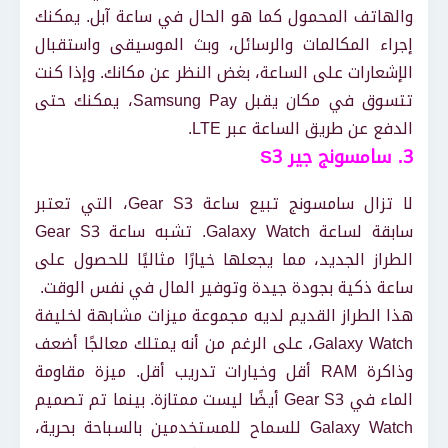
والهاتف المحمول كما هو الحال في ساعة آبل. يمكنك
إجراء المكالمات والرسائل، وبث الموسيقى واستقبال
الإشعارات على الساعة، بغض النظر عن مكانك. وإذا كنت
تتسوق في مكان يقبل Samsung Pay، يمكنك حتى
الدفع عن طريق الساعة عبر LTE.
3. سامسونج جير S3
لا تزال سامسونج تبيع ساعة Gear S3، التي تعتبر
سابقة لساعة Galaxy Watch. تشبه ساعة Gear S3
الطراز الجديد، مما يجعلها خيارًا مثاليًا للحصول على
ساعة ذكية بجودة جيدة وتوفير المال في نفس الوقت.
هذا الطراز القديم لديه مجموعة ميزات مشابهة لخليفة
Galaxy Watch، على الرغم من أنه يمتلك معالجًا أضعف
وذاكرة RAM أقل وخيارات تدريب أقل. ميزة مقاومة
الماء في Gear S3 أيضًا ليست ممتازة. بينما تم تصميم
Galaxy Watch للسماح للمستخدمين بالسباحة بحرية،