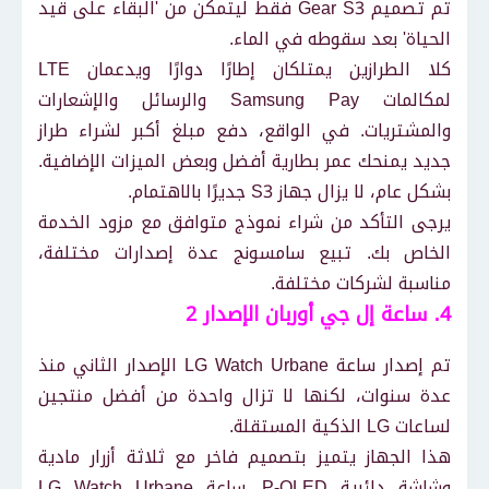
تم تصميم Gear S3 فقط ليتمكن من 'البقاء على قيد
الحياة' بعد سقوطه في الماء.
كلا الطرازين يمتلكان إطارًا دوارًا ويدعمان LTE
لمكالمات Samsung Pay والرسائل والإشعارات
والمشتريات. في الواقع، دفع مبلغ أكبر لشراء طراز
جديد يمنحك عمر بطارية أفضل وبعض الميزات الإضافية.
بشكل عام، لا يزال جهاز S3 جديرًا بالاهتمام.
يرجى التأكد من شراء نموذج متوافق مع مزود الخدمة
الخاص بك. تبيع سامسونج عدة إصدارات مختلفة،
مناسبة لشركات مختلفة.
4. ساعة إل جي أوربان الإصدار 2
تم إصدار ساعة LG Watch Urbane الإصدار الثاني منذ
عدة سنوات، لكنها لا تزال واحدة من أفضل منتجين
لساعات LG الذكية المستقلة.
هذا الجهاز يتميز بتصميم فاخر مع ثلاثة أزرار مادية
وشاشة دائرية P-OLED. ساعة LG Watch Urbane