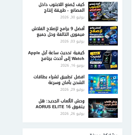
كيف يُصنع اللابتوب داخل
المصانع - طريقة إنتاج
الحاسوب المحمول
يوليو 30, 2026
أفضل 9 برامج لإصلاح الفلاش
ميموري التالفة وحل جميع
مشاكلها
يوليو 03, 2026
كيفية تحديث ساعة آبل Apple
Watch إلى أحدث برنامج
تشغيل
يونيو 16, 2026
افضل تطبيق لشراء بطاقات
الشحن بأمان وسرعة
يوليو 29, 2026
وحش الألعاب الجديد: هل
يتفوق AORUS ELITE 16
على جميع منافسيه؟
يوليو 26, 2026