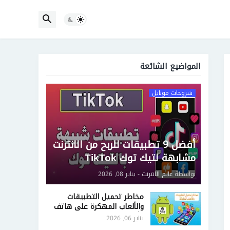
المواضيع الشائعة
شروحات موبايل
أفضل 9 تطبيقات للربح من الانترنت
مشابهة لتيك توك TikTok
بواسطة
عالم الانترنت
-
يناير 08, 2026
مخاطر تحميل التطبيقات
والألعاب المهكرة على هاتف
الأندرويد
يناير 06, 2026