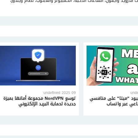
أندرويد وآيفون، الساعات الذكية، الكمبيوتر واللابتوب، نظام ويندوز،
09 undefined 2025
ود "ميتا" على منافسي
توسع NordVPN مجموعة أمانها بميزة
ناعي عبر واتساب
جديدة لحماية البريد الإلكتروني