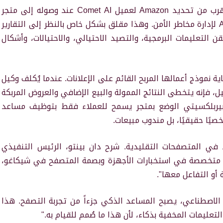
“وفي الوقت نفسه،” واصلت، “يتعمد Perplexity التهرب من تحديد Amazon لعميل Comet AI عند وصوله إلى متجر
Amazon، ومن ثم يتدخل مباشرة في جهود Amazon لإدارة مخاطر الأمن. وهذا مقلق بشكل خاص بالنظر إلى التقارير
Comet A عرضة لهجمات حقن التعليمات البرمجية، والتصيد الاحتيالي، والاحتيالات، وأشكال
 نموذج أعمالها المربح القائم على الإعلانات. عندما يُكلف وكيل
 فإنه يتخطى النتائج الممولة والبيع الإضافي والعروض المربكة
ت بيربلكسيتي الوضع بمتجر يسمح للعملاء فقط بتوظيف مساعد
يًا حقيقيًا، بل مندوب مبيعات.
في المتصفحات التقليدية. شرح دان بينتو، الرئيس التنفيذي
شركة Fingerprint، وهي شركة متخصصة في استخبارات الأجهزة وبصمة المتصفح في شيكاغو،
 أو التفاعل معها".
ع متصفحات الذكاء الاصطناعي، يصبح المساعد الذكي جزءاً من تجربة التصفح. هذا
عليمات المخفية بذكاء، لأن هذا ما صُمم للقيام به."