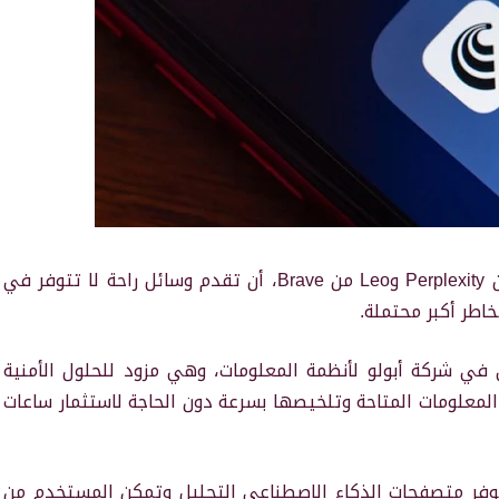
يمكن لمتصفحات الذكاء الاصطناعي، مثل Comet من Perplexity وLeo من Brave، أن تقدم وسائل راحة لا تتوفر في
اطر أكبر محتملة.
ي في شركة أبولو لأنظمة المعلومات، وهي مزود للحلول الأمنية
لمعلومات المتاحة وتلخيصها بسرعة دون الحاجة لاستثمار ساعات
وفر متصفحات الذكاء الاصطناعي التحليل وتمكن المستخدم من