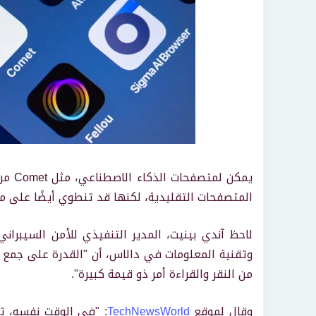
المتصفحات التقليدية، لكنها قد تنطوي أيضًا على مخ
لاحظ آندي بينيت، المدير التنفيذي للأمن السيبران
وتقنية المعلومات في دالاس، أن "القدرة على جمع ا
من النقر والقراءة أمر ذو قيمة كبيرة".
وقال لموقع
TechNewsWorld
: "في الوقت نفسه، ت